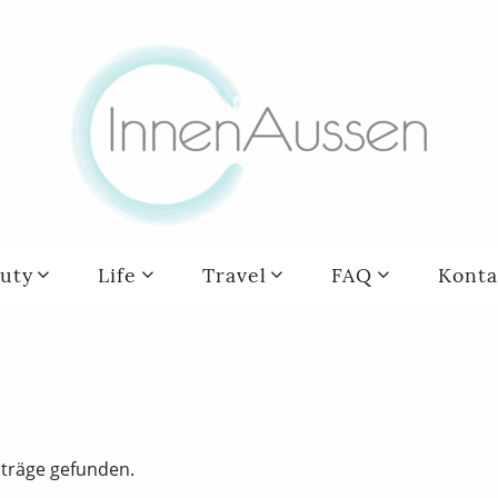
uty
Life
Travel
FAQ
Konta
iträge gefunden.