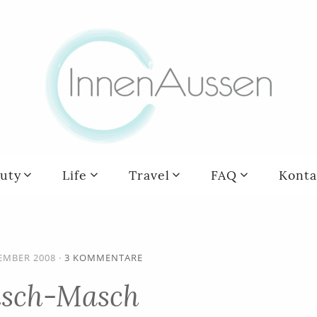
uty
Life
Travel
FAQ
Konta
ZEMBER 2008
·
3 KOMMENTARE
sch-Masch