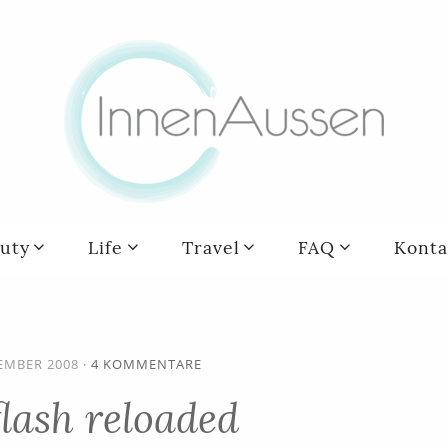
uty
Life
Travel
FAQ
Konta
ZEMBER 2008
·
4 KOMMENTARE
flash reloaded