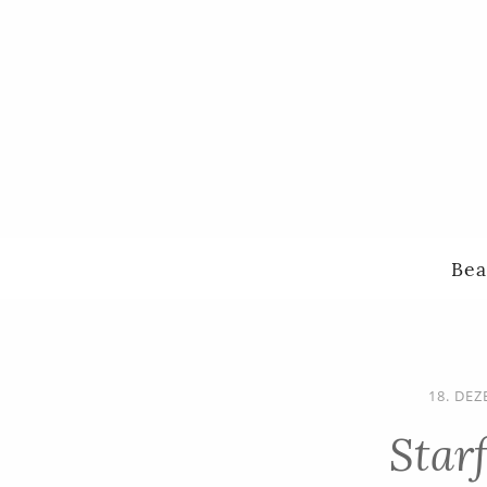
Bea
18. DE
Star