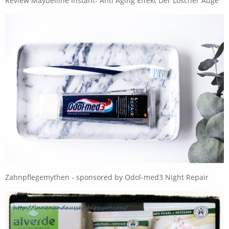
Review Maybelline Instant- Anti Aging Effekt Der Löscher Auge
Zahnpflegemythen - sponsored by Odol-med3 Night Repair