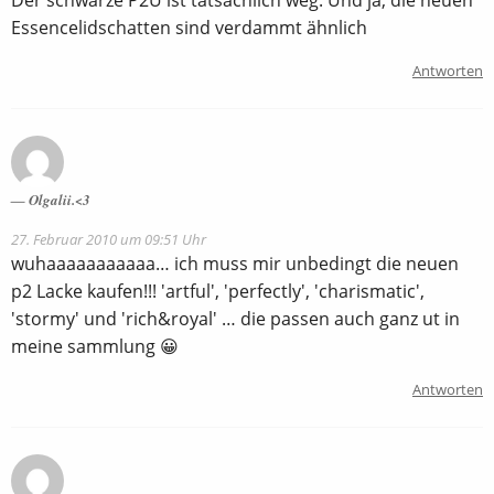
Essencelidschatten sind verdammt ähnlich
Antworten
Olgalii.<3
27. Februar 2010 um 09:51 Uhr
wuhaaaaaaaaaaa… ich muss mir unbedingt die neuen
p2 Lacke kaufen!!! 'artful', 'perfectly', 'charismatic',
'stormy' und 'rich&royal' … die passen auch ganz ut in
meine sammlung 😀
Antworten