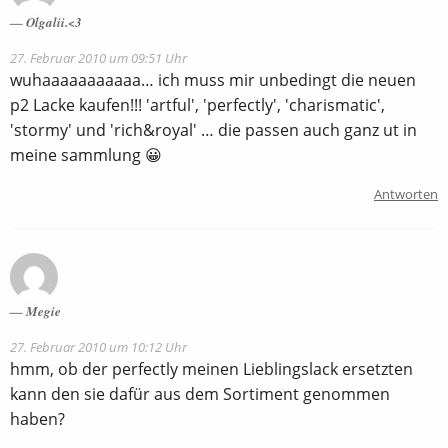
Olgalii.<3
27. Februar 2010 um 09:51 Uhr
wuhaaaaaaaaaaa… ich muss mir unbedingt die neuen
p2 Lacke kaufen!!! 'artful', 'perfectly', 'charismatic',
'stormy' und 'rich&royal' … die passen auch ganz ut in
meine sammlung 😀
Antworten
Megie
27. Februar 2010 um 10:12 Uhr
hmm, ob der perfectly meinen Lieblingslack ersetzten
kann den sie dafür aus dem Sortiment genommen
haben?