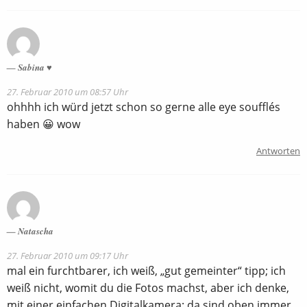
Sabina ♥
27. Februar 2010 um 08:57 Uhr
ohhhh ich würd jetzt schon so gerne alle eye soufflés
haben 😀 wow
Antworten
Natascha
27. Februar 2010 um 09:17 Uhr
mal ein furchtbarer, ich weiß, „gut gemeinter“ tipp; ich
weiß nicht, womit du die Fotos machst, aber ich denke,
mit einer einfachen Digitalkamera; da sind oben immer