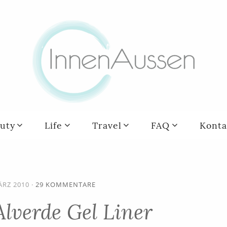
uty
Life
Travel
FAQ
Konta
ÄRZ 2010
·
29 KOMMENTARE
lverde Gel Liner