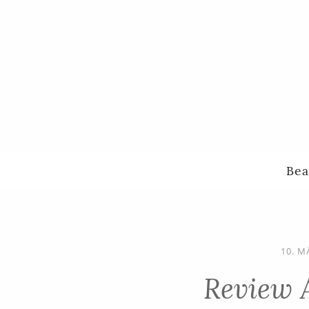
Bea
10. M
Review A