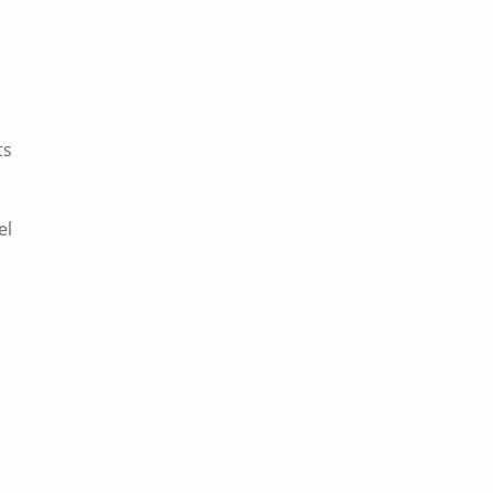
ts
el