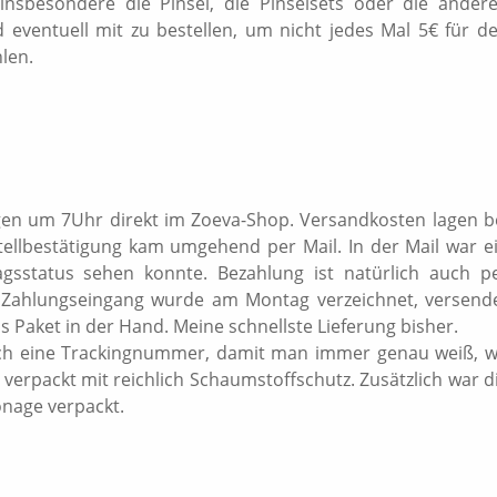
nsbesondere die Pinsel, die Pinselsets oder die ander
eventuell mit zu bestellen, um nicht jedes Mal 5€ für d
hlen.
gen um 7Uhr direkt im Zoeva-Shop. Versandkosten lagen b
stellbestätigung kam umgehend per Mail. In der Mail war e
agsstatus sehen konnte. Bezahlung ist natürlich auch p
Zahlungseingang wurde am Montag verzeichnet, versend
 Paket in der Hand. Meine schnellste Lieferung bisher.
uch eine Trackingnummer, damit man immer genau weiß, 
l verpackt mit reichlich Schaumstoffschutz. Zusätzlich war d
onage verpackt.