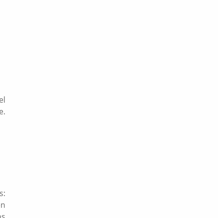
el
e.
s:
en
ns