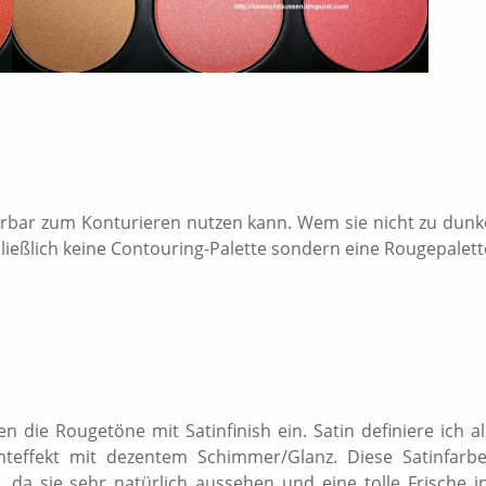
erbar zum Konturieren nutzen kann. Wem sie nicht zu dunk
 schließlich keine Contouring-Palette sondern eine Rougepalett
 die Rougetöne mit Satinfinish ein. Satin definiere ich al
amteffekt mit dezentem Schimmer/Glanz. Diese Satinfarb
da sie sehr natürlich aussehen und eine tolle Frische i