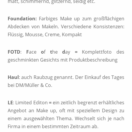
matt, schimmernd, glitzernd, seidig etc.
Foundation:
Farbiges Make up zum großflächigen
Abdecken von Makeln. Verschiedene Konsistenzen:
Flüssig, Mousse, Creme, Kompakt
FOTD
:
F
ace
o
f
t
he
d
ay
=
Komplettfoto des
geschminkten Gesichts mit Produktbeschreibung
Haul
: auch Raubzug genannt. Der Einkauf des Tages
bei DM/Müller & Co.
LE
: Limited Editon
=
ein zeitlich begrenzt erhältliches
Angebot an Make up, oft mit speziellem Design zu
einem ausgewählten Thema. Wechselt sich je nach
Firma in einem bestimmten Zeitraum ab.