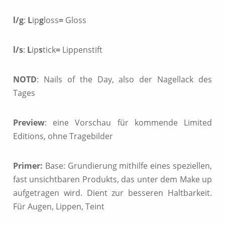
l/g
:
L
ip
g
loss
=
Gloss
l/s
:
L
ip
s
tick
=
Lippenstift
NOTD
: Nails of the Day,
also der Nagellack des
Tages
Preview
: eine Vorschau für kommende Limited
Editions, ohne Tragebilder
Primer:
Base: Grundierung mithilfe eines speziellen,
fast unsichtbaren Produkts, das unter dem Make up
aufgetragen wird. Dient zur besseren Haltbarkeit.
Für Augen, Lippen, Teint