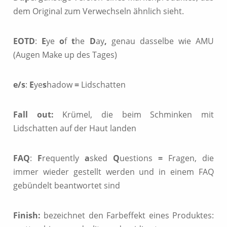
dem Original zum Verwechseln ähnlich sieht.
EOTD
:
E
ye
o
f
t
he
D
ay
,
genau dasselbe wie AMU
(Augen Make up des Tages)
e/s
:
E
ye
s
hadow
=
Lidschatten
Fall out:
Krümel, die beim Schminken mit
Lidschatten auf der Haut landen
FAQ
:
F
requently
a
sked
Q
uestions
=
Fragen, die
immer wieder gestellt werden und in einem FAQ
gebündelt beantwortet sind
Finish:
bezeichnet den Farbeffekt eines Produktes: