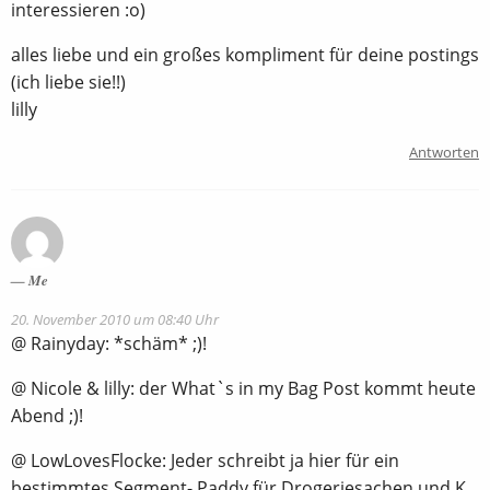
interessieren :o)
alles liebe und ein großes kompliment für deine postings
(ich liebe sie!!)
lilly
Antworten
Me
20. November 2010 um 08:40 Uhr
@ Rainyday: *schäm* ;)!
@ Nicole & lilly: der What`s in my Bag Post kommt heute
Abend ;)!
@ LowLovesFlocke: Jeder schreibt ja hier für ein
bestimmtes Segment- Paddy für Drogeriesachen und K