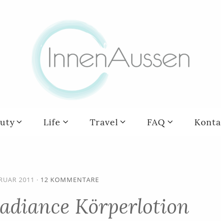
uty
Life
Travel
FAQ
Konta
BRUAR 2011
·
12 KOMMENTARE
Radiance Körperlotion