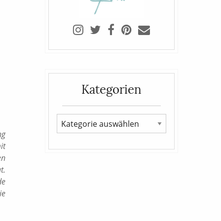
Kategorien
ng
it
en
t.
de
ie