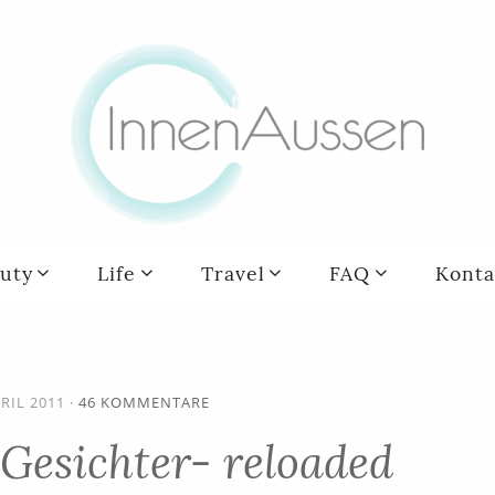
uty
Life
Travel
FAQ
Konta
PRIL 2011
·
46 KOMMENTARE
 Gesichter- reloaded