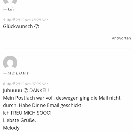
Lily
5. April 2011 um 18:28 Uhr
Glückwunsch 🙂
Antworten
M E L O D Y
6. April 2011 um 07:36 Uhr
Juhuuuu 🙂 DANKE!!!
Mein Postfach war voll, deswegen ging die Mail nicht
durch. Habe Dir ne Email geschickt!
Ich FREU MICH SOOO!
Liebste Grüße,
Melody