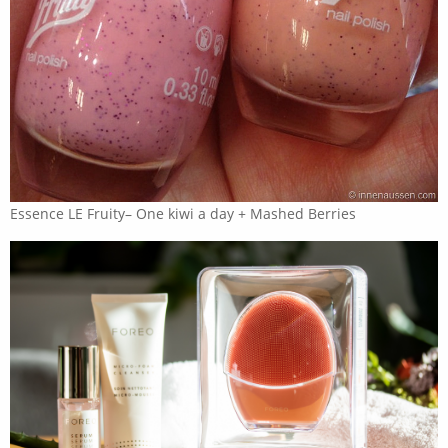
Essence LE Fruity– One kiwi a day + Mashed Berries