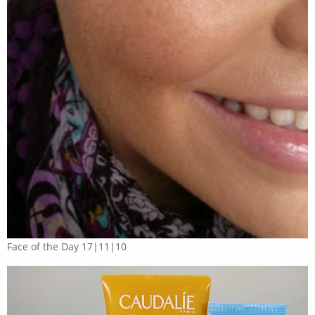
Face of the Day 17|11|10