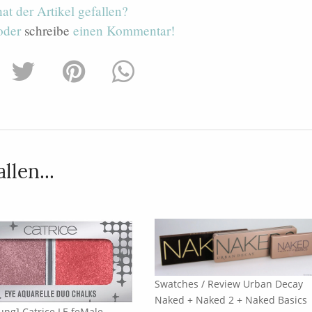
hat der Artikel gefallen?
 oder
schreibe
einen Kommentar!
llen...
Swatches / Review Urban Decay
Naked + Naked 2 + Naked Basics
ng] Catrice LE feMale