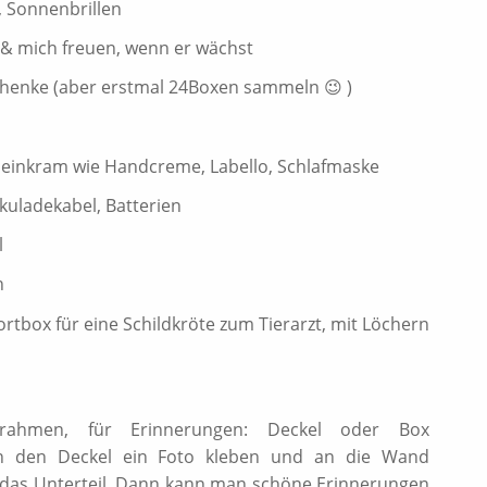
 Sonnenbrillen
& mich freuen, wenn er wächst
henke (aber erstmal 24Boxen sammeln 😉 )
leinkram wie Handcreme, Labello, Schlafmaske
uladekabel, Batterien
l
n
portbox für eine Schildkröte zum Tierarzt, mit Löchern
errahmen, für Erinnerungen: Deckel oder Box
n den Deckel ein Foto kleben und an die Wand
das Unterteil. Dann kann man schöne Erinnerungen