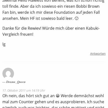
zweimal Hello Flawless von Benefit, was ich schon richtig
toll finde. Aber da ich sowieso ein riesen Bobbi Brown
Fan bin, werde ich mir diese Foundation auf jeden Fall
ansehen. Mein HF ist sowieso bald leer. 🙂
Danke für die Rewiev! Würde mich über einen Kabuki-
Vergleich freuen!
lg
Antworten
Drama_Queen
17. Oktober 2011 um 14:19 Uhr
Oh nein, das hört sich gut an 😀 Werde demnächst wohl
mal zum Counter gehen und es ausprobieren. Ich suche
nämlich auch was leichtes, das schön mattiert und nicht