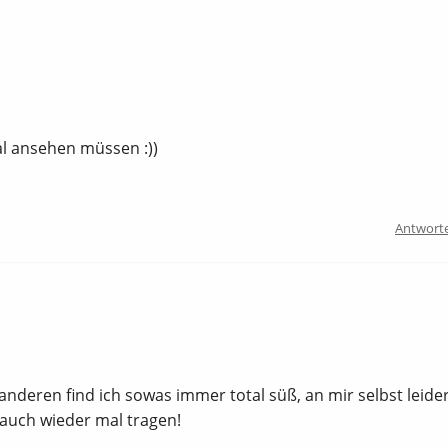
al ansehen müssen :))
Antwort
n anderen find ich sowas immer total süß, an mir selbst leide
 auch wieder mal tragen!