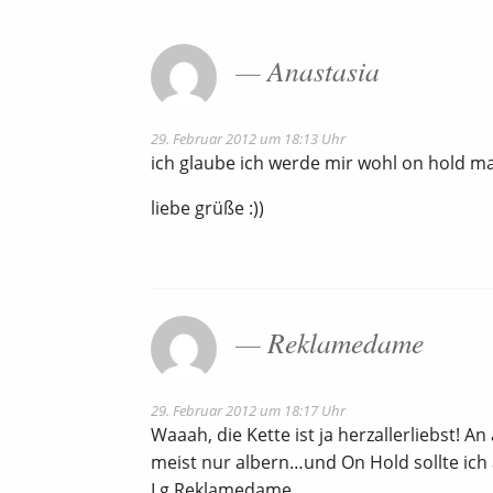
Anastasia
29. Februar 2012 um 18:13 Uhr
ich glaube ich werde mir wohl on hold m
liebe grüße :))
Reklamedame
29. Februar 2012 um 18:17 Uhr
Waaah, die Kette ist ja herzallerliebst! A
meist nur albern…und On Hold sollte ich
Lg Reklamedame