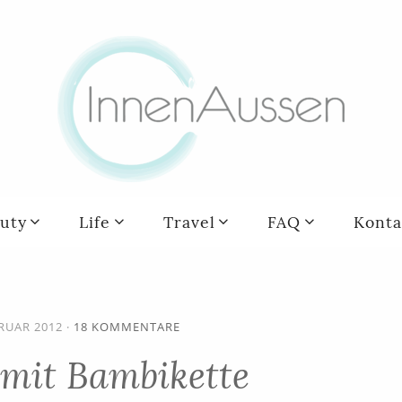
uty
Life
Travel
FAQ
Konta
BRUAR 2012
·
18 KOMMENTARE
it Bambikette