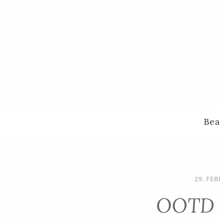
Bea
29. FE
OOTD m