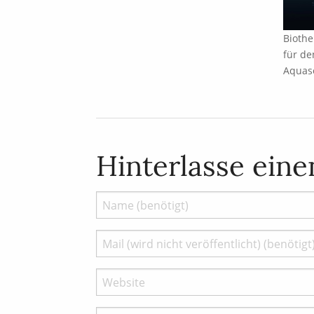
Biothe
für de
Aquas
Hinterlasse ein