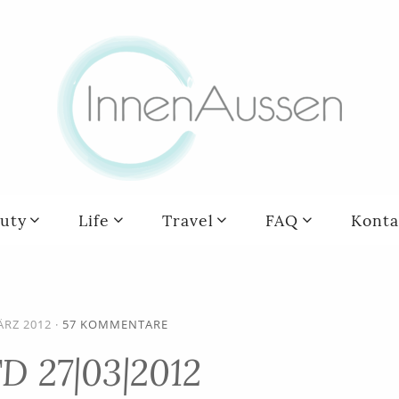
uty
Life
Travel
FAQ
Konta
ÄRZ 2012
·
57 KOMMENTARE
D 27|03|2012