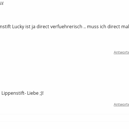
ou
stift Lucky ist ja direct verfuehrerisch .. muss ich direct ma
Antwort
Lippenstift- Liebe ;)!
Antwort