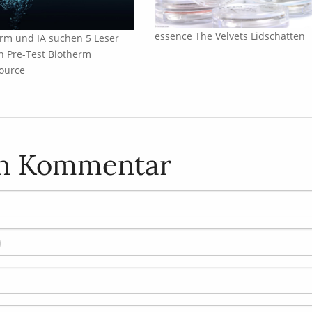
essence The Velvets Lidschatten
rm und IA suchen 5 Leser
n Pre-Test Biotherm
ource
en Kommentar