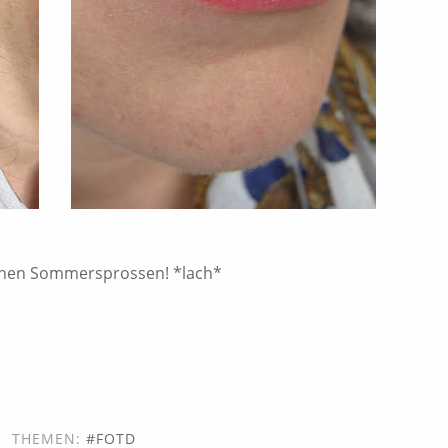
einen Sommersprossen! *lach*
THEMEN:
FOTD