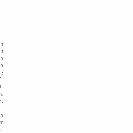
en
ch
nn
in
ig
t.
tt
n.
rt
in
er
z.