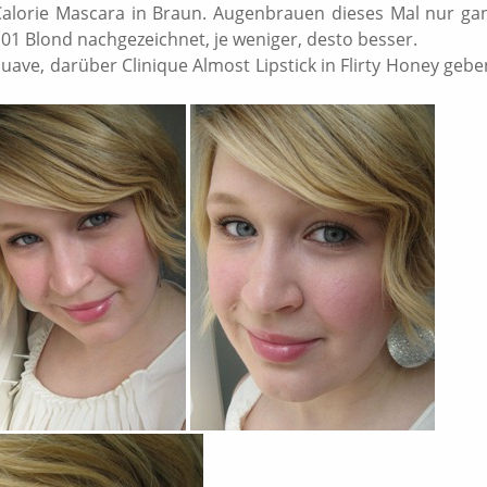
Calorie Mascara in Braun. Augenbrauen dieses Mal nur ga
01 Blond nachgezeichnet, je weniger, desto besser.
uave, darüber Clinique Almost Lipstick in Flirty Honey gebe