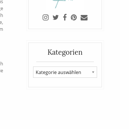
us
ge
ch
e,
em
Kategorien
ch
ie