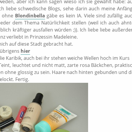
weden, aber ich kann sagen wieso ich sie gewählt habe: a
ch liebe schwedische Blogs, sehe darin auch meine Anfän
h: ohne
Blondinbella
gäbe es kein IA. Viele sind zufällig au
eder dem Thema Natürlichkeit stellen (weil ich auch ahnt
lich kräftiger ausfallen würden ;)). Ich liebe liebe außerd
z verliebt in Prinzessin Madeleine.
ich auf diese Stadt gebracht hat.
r übrigens
hier
ie Karibik, auch bei ihr stehen weiche Wellen hoch im Kurs
Teint, leuchtet und nicht matt, zarte rosa Bäckchen, praktis
n ohne glossig zu sein. Haare nach hinten gebunden und d
ockt. Fertig.