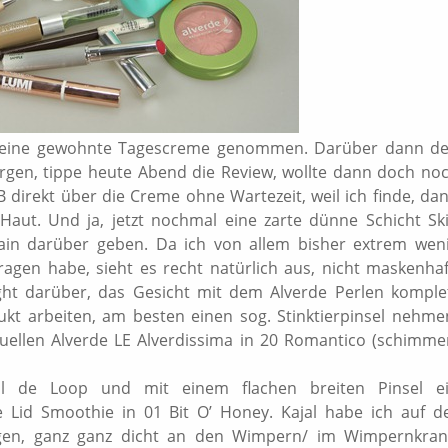
 meine gewohnte Tagescreme genommen. Darüber dann d
en, tippe heute Abend die Review, wollte dann doch no
B direkt über die Creme ohne Wartezeit, weil ich finde, da
Haut. Und ja, jetzt nochmal eine zarte dünne Schicht Sk
ain darüber geben. Da ich von allem bisher extrem wen
gen habe, sieht es recht natürlich aus, nicht maskenhaf
ght darüber, das Gesicht mit dem Alverde Perlen komple
kt arbeiten, am besten einen sog. Stinktierpinsel nehme
tuellen Alverde LE Alverdissima in 20 Romantico (schimme
al de Loop und mit einem flachen breiten Pinsel e
e Lid Smoothie in 01 Bit O’ Honey. Kajal habe ich auf d
agen, ganz ganz dicht an den Wimpern/ im Wimpernkran