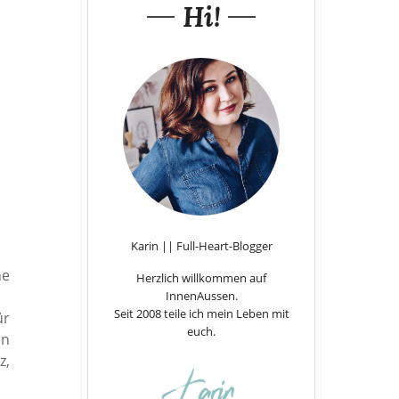
Hi!
Karin || Full-Heart-Blogger
ne
Herzlich willkommen auf
InnenAussen.
Seit 2008 teile ich mein Leben mit
ür
euch.
en
z,