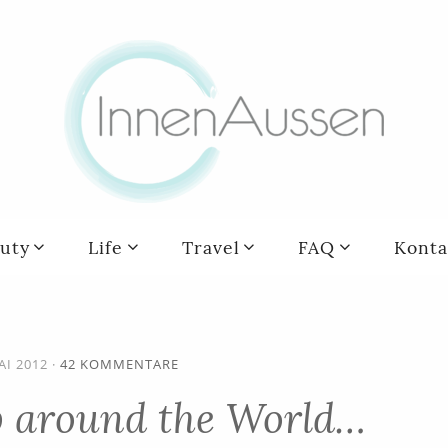
uty
Life
Travel
FAQ
Konta
AI 2012
·
42 KOMMENTARE
p around the World…