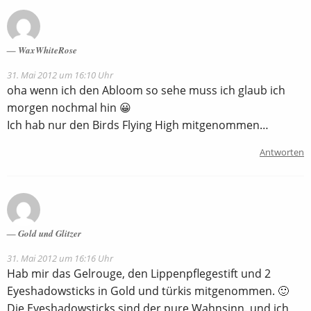
WaxWhiteRose
31. Mai 2012 um 16:10 Uhr
oha wenn ich den Abloom so sehe muss ich glaub ich
morgen nochmal hin 😀
Ich hab nur den Birds Flying High mitgenommen…
Antworten
Gold und Glitzer
31. Mai 2012 um 16:16 Uhr
Hab mir das Gelrouge, den Lippenpflegestift und 2
Eyeshadowsticks in Gold und türkis mitgenommen. 🙂
Die Eyeshadowsticks sind der pure Wahnsinn. und ich