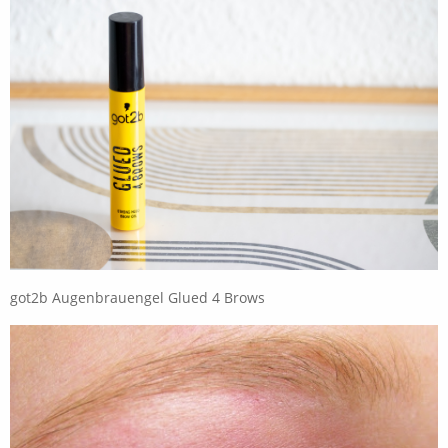
got2b Augenbrauengel Glued 4 Brows