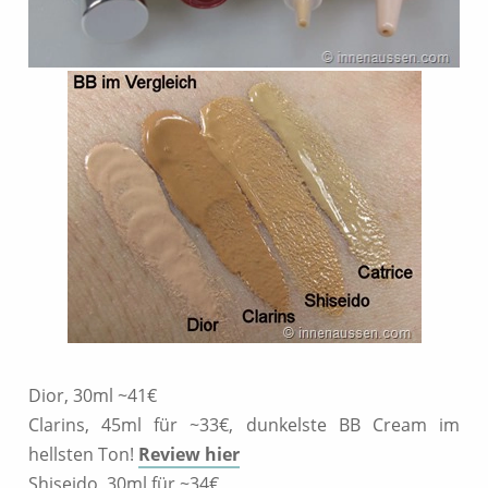
Dior, 30ml ~41€
Clarins, 45ml für ~33€, dunkelste BB Cream im
hellsten Ton!
Review hier
Shiseido, 30ml für ~34€