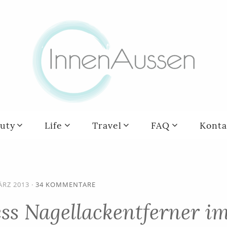
uty
Life
Travel
FAQ
Konta
ÄRZ 2013
·
34 KOMMENTARE
s Nagellackentferner i