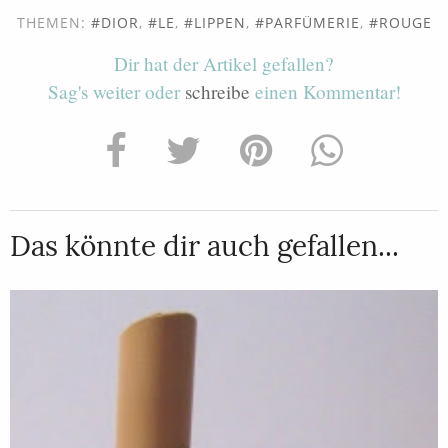
THEMEN:
DIOR
,
LE
,
LIPPEN
,
PARFÜMERIE
,
ROUGE
Dir hat der Artikel gefallen?
Sag's weiter oder
schreibe
einen Kommentar!
Das könnte dir auch gefallen...