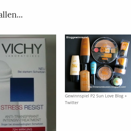
llen...
Gewinnspiel P2 Sun Love Blog +
Twitter