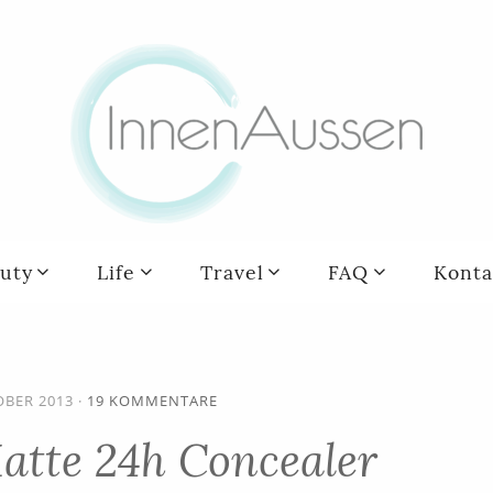
uty
Life
Travel
FAQ
Konta
OBER 2013
·
19 KOMMENTARE
atte 24h Concealer