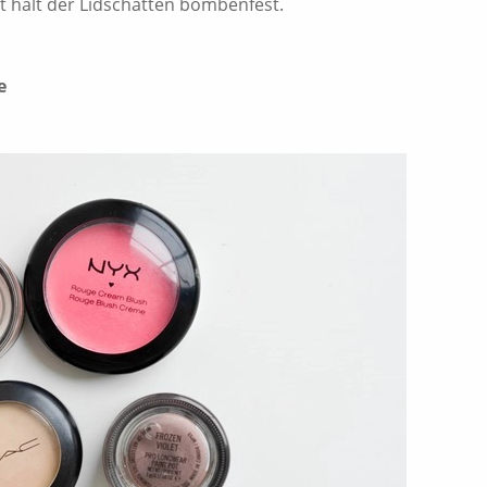
 hält der Lidschatten bombenfest.
e