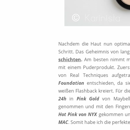
Nachdem die Haut nun optimal
Schritt. Das Geheimnis von la
schichten
.
Am besten nimmt ma
mit einem Puderprodukt. Zuers
von Real Techniques aufget
Foundation
entschieden, da si
weißen Flashback kreiert. Für d
24h
in
Pink Gold
von Maybel
genommen und mit den Fingern
Hot Pink von NYX
gekommen und 
MAC
. Somit habe ich die perfek