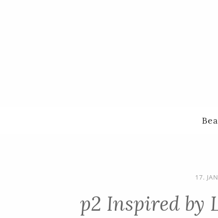
Bea
17. JA
p2 Inspired by 