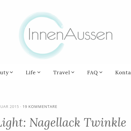
uty
Life
Travel
FAQ
Konta
NUAR 2015
·
19 KOMMENTARE
Light: Nagellack Twinkle