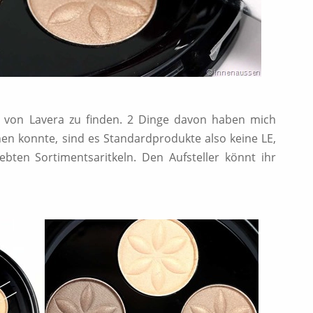
ler von Lavera zu finden. 2 Dinge davon haben mich
en konnte, sind es Standardprodukte also keine LE,
bten Sortimentsaritkeln. Den Aufsteller könnt ihr