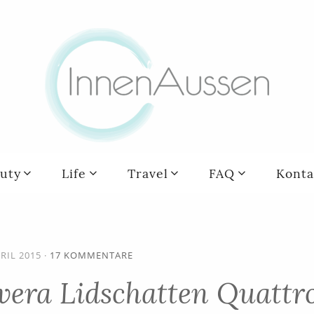
uty
Life
Travel
FAQ
Konta
PRIL 2015
·
17 KOMMENTARE
vera Lidschatten Quattr