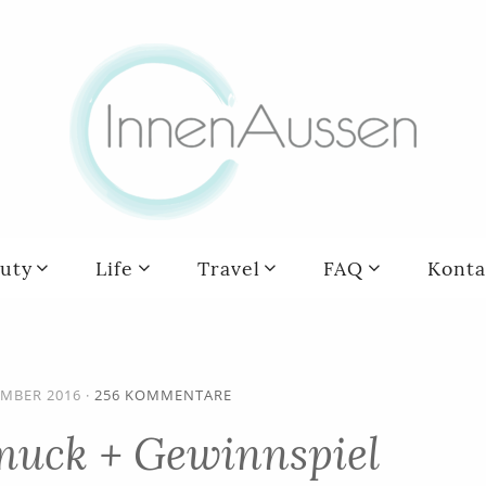
uty
Life
Travel
FAQ
Konta
EMBER 2016
·
256 KOMMENTARE
muck + Gewinnspiel