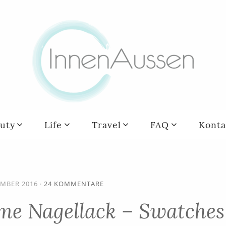
uty
Life
Travel
FAQ
Konta
EMBER 2016
·
24 KOMMENTARE
me Nagellack – Swatches