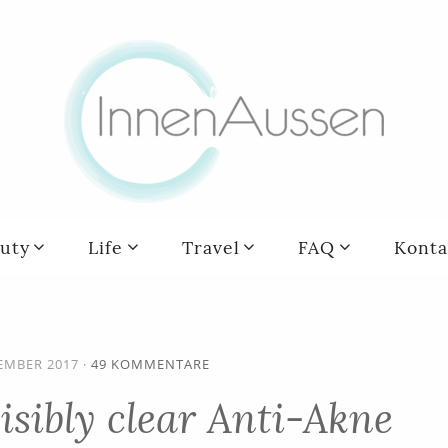
uty
Life
Travel
FAQ
Konta
TEMBER 2017
·
49 KOMMENTARE
sibly clear Anti-Akne