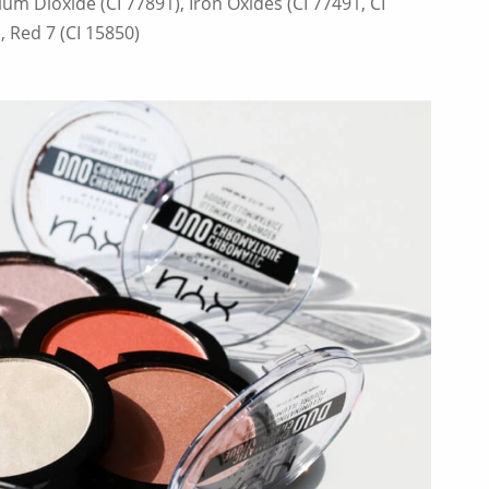
um Dioxide (CI 77891), Iron Oxides (CI 77491, CI
, Red 7 (CI 15850)