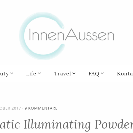
uty
Life
Travel
FAQ
Konta
TOBER 2017
·
9 KOMMENTARE
tic Illuminating Powde