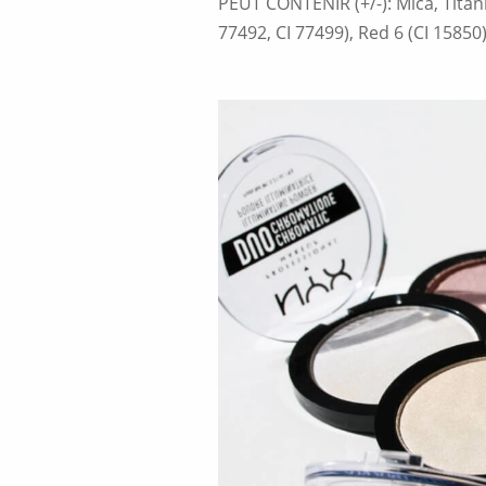
PEUT CONTENIR (+/-): Mica, Titani
77492, CI 77499), Red 6 (CI 15850)