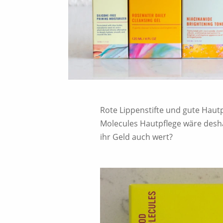
Rote Lippenstifte und gute Hau
Molecules Hautpflege wäre deshal
ihr Geld auch wert?