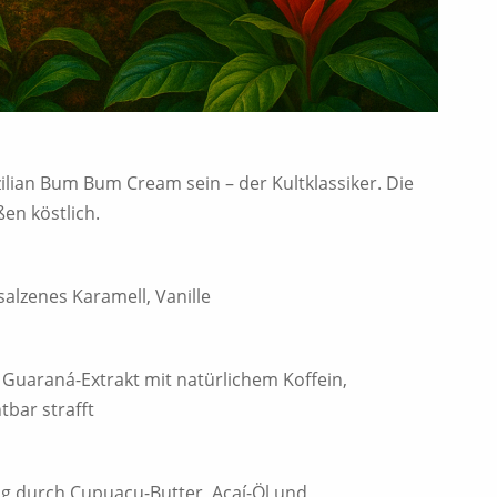
ilian Bum Bum Cream sein – der Kultklassiker. Die
en köstlich.
esalzenes Karamell, Vanille
 Guaraná-Extrakt mit natürlichem Koffein,
tbar strafft
tig durch Cupuaçu-Butter, Açaí-Öl und