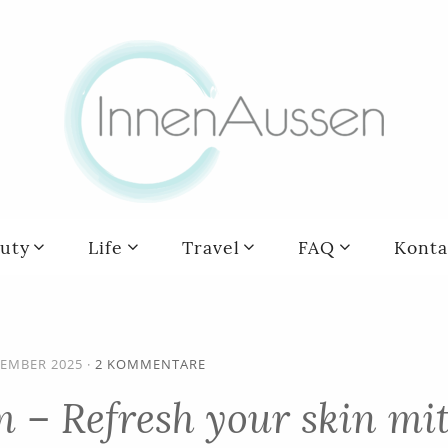
uty
Life
Travel
FAQ
Konta
TEMBER 2025
·
2 KOMMENTARE
 – Refresh your skin mi