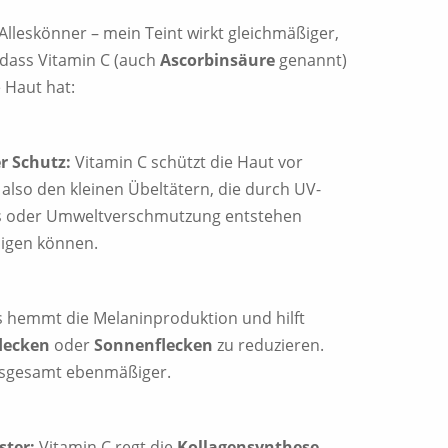
 Alleskönner – mein Teint wirkt gleichmäßiger,
n, dass Vitamin C (auch
Ascorbinsäure
genannt)
 Haut hat:
r Schutz:
Vitamin C schützt die Haut vor
 also den kleinen Übeltätern, die durch UV-
ss oder Umweltverschmutzung entstehen
digen können.
 hemmt die Melaninproduktion und hilft
lecken
oder
Sonnenflecken
zu reduzieren.
insgesamt ebenmäßiger.
ster:
Vitamin C regt die
Kollagensynthese