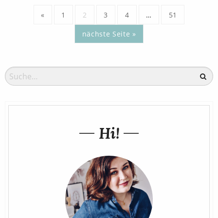
«
1
2
3
4
…
51
nächste Seite »
Hi!