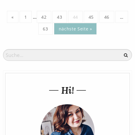
…
«
1
42
43
44
45
46
…
63
nächste Seite »
Hi!