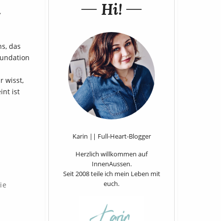
Hi!
n
ns, das
oundation
 wisst,
int ist
Karin || Full-Heart-Blogger
Herzlich willkommen auf
InnenAussen.
Seit 2008 teile ich mein Leben mit
euch.
ie