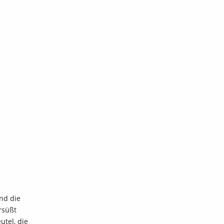
1
nd die
rsüßt
utel, die