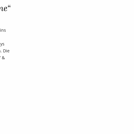
ne“
rins
dys
. Die
“ &