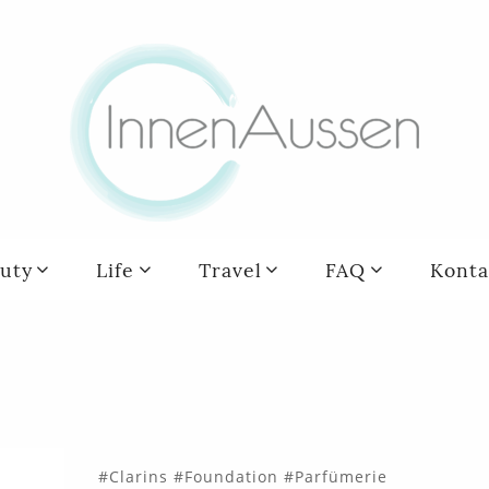
uty
Life
Travel
FAQ
Konta
Clarins
Foundation
Parfümerie