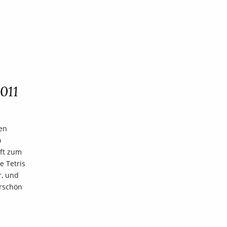
011
ten
o
ift zum
e Tetris
r, und
erschön