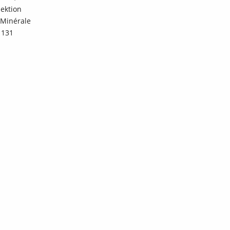
lektion
e Minérale
 131