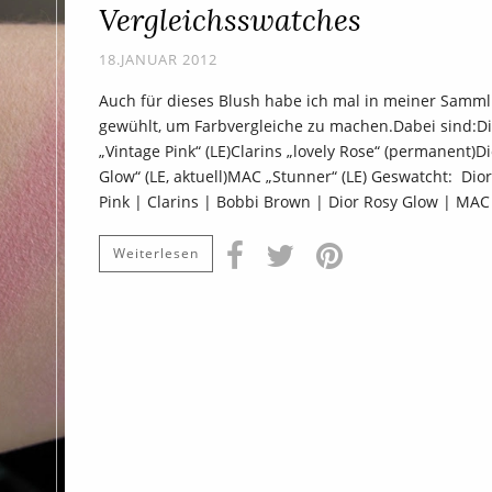
Vergleichsswatches
18.JANUAR 2012
Auch für dieses Blush habe ich mal in meiner Samm
gewühlt, um Farbvergleiche zu machen.Dabei sind:Di
„Vintage Pink“ (LE)Clarins „lovely Rose“ (permanent)D
Glow“ (LE, aktuell)MAC „Stunner“ (LE) Geswatcht: Dior
Pink | Clarins | Bobbi Brown | Dior Rosy Glow | MAC
Weiterlesen