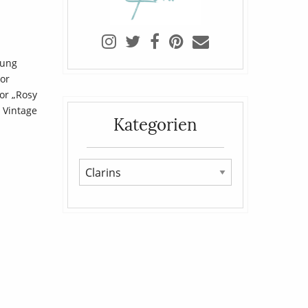
lung
or
ior „Rosy
 Vintage
Kategorien