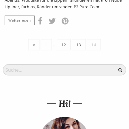
Abends. Produkte für die Lippen: Grundieren mit Kron Nude
Lipliner, farblos, Ränder umranden P2 Pure Color
Weiterlesen
…
«
1
12
13
14
Hi!