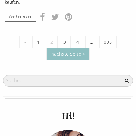
kaufen.
Weiterlesen
«
1
2
3
4
…
805
nächste Seite »
Hi!