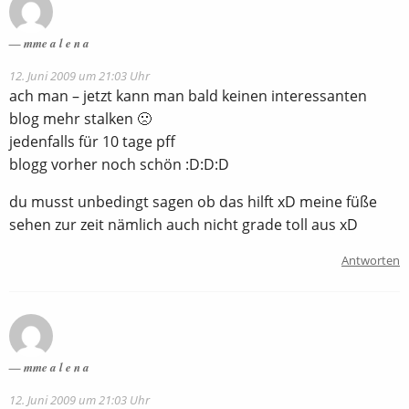
mme a l e n a
12. Juni 2009 um 21:03 Uhr
ach man – jetzt kann man bald keinen interessanten
blog mehr stalken 🙁
jedenfalls für 10 tage pff
blogg vorher noch schön :D:D:D
du musst unbedingt sagen ob das hilft xD meine füße
sehen zur zeit nämlich auch nicht grade toll aus xD
Antworten
mme a l e n a
12. Juni 2009 um 21:03 Uhr