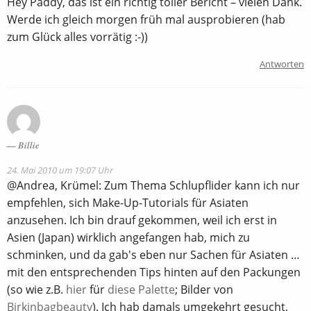
Hey Paddy, das ist ein richtig toller Bericht – vielen Dank.
Werde ich gleich morgen früh mal ausprobieren (hab
zum Glück alles vorrätig :-))
Antworten
Billie
24. Mai 2010 um 19:07 Uhr
@Andrea, Krümel: Zum Thema Schlupflider kann ich nur
empfehlen, sich Make-Up-Tutorials für Asiaten
anzusehen. Ich bin drauf gekommen, weil ich erst in
Asien (Japan) wirklich angefangen hab, mich zu
schminken, und da gab's eben nur Sachen für Asiaten …
mit den entsprechenden Tips hinten auf den Packungen
(so wie z.B.
hier
für
diese Palette
; Bilder von
Birkinbagbeauty
). Ich hab damals umgekehrt gesucht,