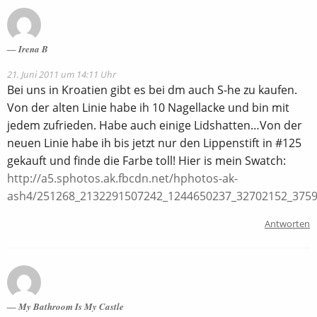
Irena B
21. Juni 2011 um 14:11 Uhr
Bei uns in Kroatien gibt es bei dm auch S-he zu kaufen.
Von der alten Linie habe ih 10 Nagellacke und bin mit
jedem zufrieden. Habe auch einige Lidshatten…Von der
neuen Linie habe ih bis jetzt nur den Lippenstift in #125
gekauft und finde die Farbe toll! Hier is mein Swatch:
http://a5.sphotos.ak.fbcdn.net/hphotos-ak-
ash4/251268_2132291507242_1244650237_32702152_3759
Antworten
My Bathroom Is My Castle