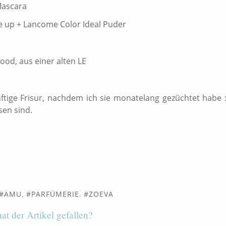
Mascara
e up + Lancome Color Ideal Puder
od, aus einer alten LE
tige Frisur, nachdem ich sie monatelang gezüchtet habe :
sen sind.
AMU
,
PARFÜMERIE
,
ZOEVA
hat der Artikel gefallen?