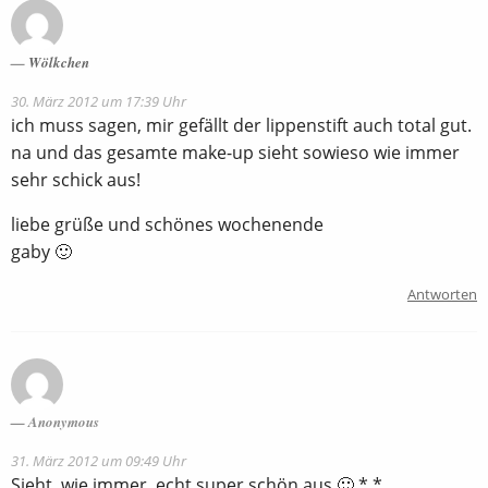
Wölkchen
30. März 2012 um 17:39 Uhr
ich muss sagen, mir gefällt der lippenstift auch total gut.
na und das gesamte make-up sieht sowieso wie immer
sehr schick aus!
liebe grüße und schönes wochenende
gaby 🙂
Antworten
Anonymous
31. März 2012 um 09:49 Uhr
Sieht, wie immer, echt super schön aus 🙂 *.*