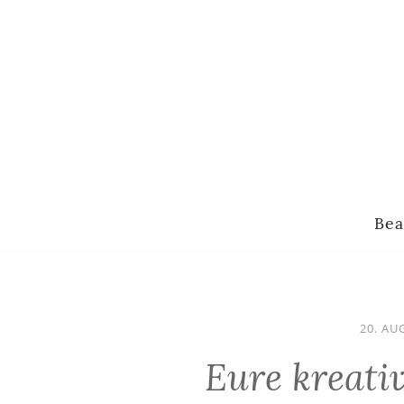
Bea
20. AU
Eure kreati