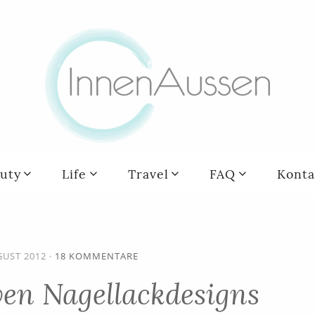
uty
Life
Travel
FAQ
Konta
GUST 2012
·
18 KOMMENTARE
ven Nagellackdesigns