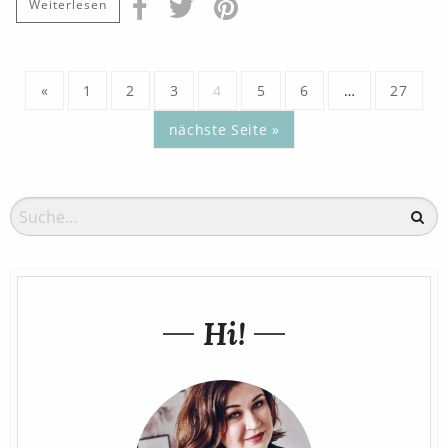
Weiterlesen
«
1
2
3
4
5
6
…
27
nächste Seite »
Hi!