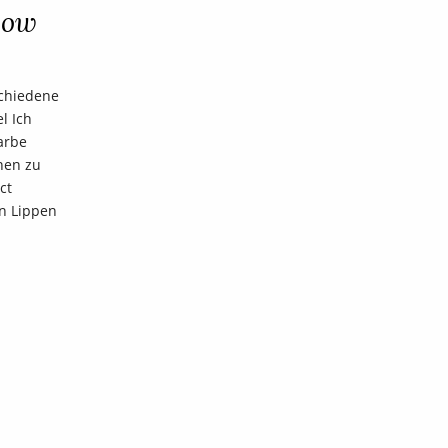
Bow
schiedene
l Ich
arbe
onen zu
ct
en Lippen