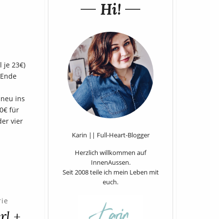
Hi!
 je 23€)
s Ende
 neu ins
0€ für
er vier
Karin || Full-Heart-Blogger
Herzlich willkommen auf
InnenAussen.
Seit 2008 teile ich mein Leben mit
euch.
ie
rl +