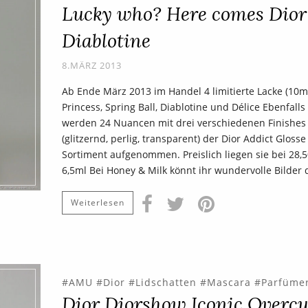
Lucky who? Here comes Dior
Diablotine
8.MÄRZ 2013
Ab Ende März 2013 im Handel 4 limitierte Lacke (10ml
Princess, Spring Ball, Diablotine und Délice Ebenfall
werden 24 Nuancen mit drei verschiedenen Finishes
(glitzernd, perlig, transparent) der Dior Addict Glosse
Sortiment aufgenommen. Preislich liegen sie bei 28,5
6,5ml Bei Honey & Milk könnt ihr wundervolle Bilder d
Weiterlesen
AMU
Dior
Lidschatten
Mascara
Parfümer
Dior Diorshow Iconic Overcu