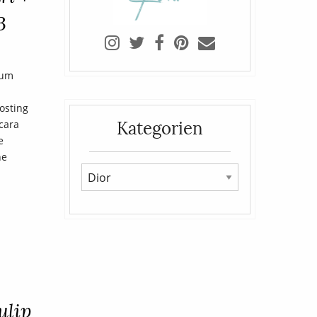
3
zum
osting
Kategorien
cara
e
ne
ulip