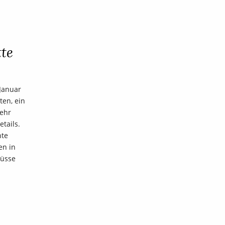
tte
Januar
ten, ein
sehr
etails.
nte
en in
lüsse