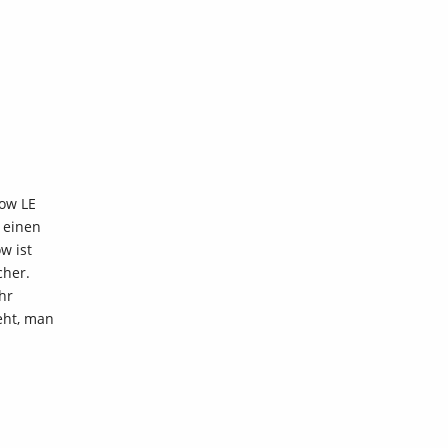
ow LE
 einen
w ist
cher.
hr
eht, man