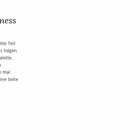
ness
tte Teil
es folgen
alette.
m
e mal
Eine Seite