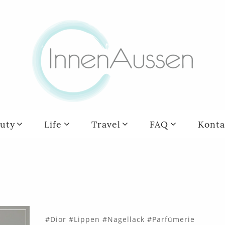
uty
Life
Travel
FAQ
Konta
Dior
Lippen
Nagellack
Parfümerie