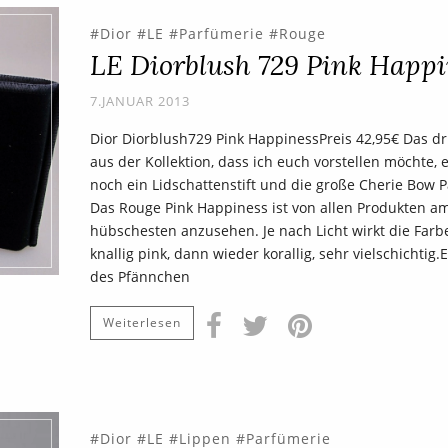
Dior
LE
Parfümerie
Rouge
LE Diorblush 729 Pink Happi
7.JANUAR 2013
Dior Diorblush729 Pink HappinessPreis 42,95€ Das dri
aus der Kollektion, dass ich euch vorstellen möchte, 
noch ein Lidschattenstift und die große Cherie Bow P
Das Rouge Pink Happiness ist von allen Produkten a
hübschesten anzusehen. Je nach Licht wirkt die Farb
knallig pink, dann wieder korallig, sehr vielschichtig.
des Pfännchen
Weiterlesen
Dior
LE
Lippen
Parfümerie