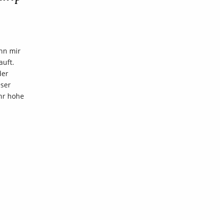
ihn mir
uft.
der
eser
hr hohe