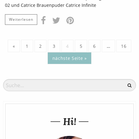
02 und Catrice Brauenpuder Catrice Infinite
Weiterlesen
«
1
2
3
4
5
6
…
16
nächste Seite »
Hi!